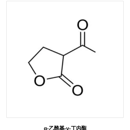
α-乙酰基-γ-丁内酯