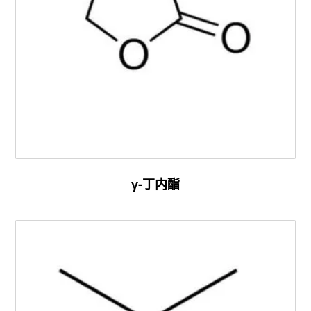
γ-丁内酯