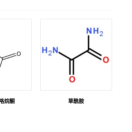
吡咯烷酮
草酰胺