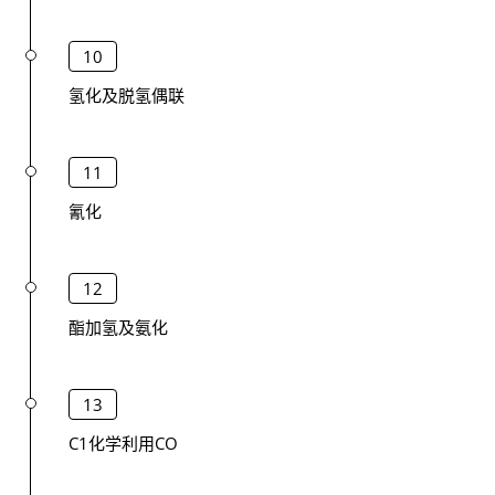
10
氢化及脱氢偶联
11
氰化
12
酯加氢及氨化
13
C1化学利用CO