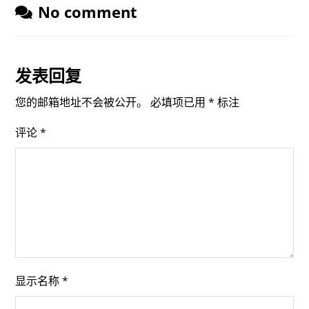
No comment
发表回复
您的邮箱地址不会被公开。
必填项已用
*
标注
评论
*
显示名称
*