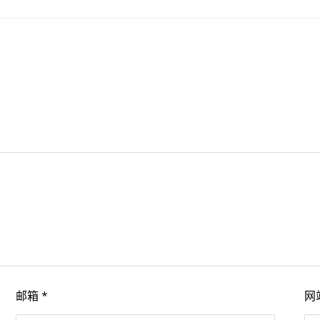
邮箱
*
网