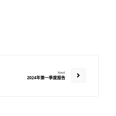
Next
2024年第一季度报告