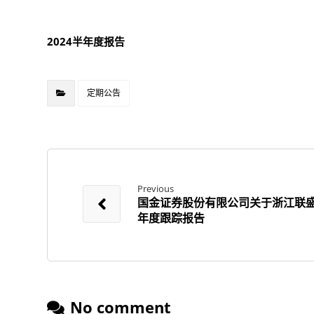
2024半年度报告
定期公告
Previous
国金证券股份有限公司关于浙江联盛
年度跟踪报告
No comment