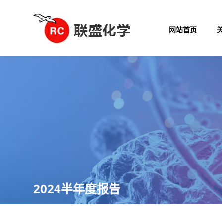
网站首页
2024半年度报告